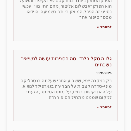
הפרק המואזן ביותר בפודקסט של הקיפוד והשועל
הוא הפרק ״אבשלום אליצור, מהם החיים?״. עכשיו
נסייג: זה הפרק המואזן ביותר בשמיעה. הוידאו
מספר סיפור אחר
למאמר »
גלויה מקליבלנד: מה הספרות עושה לנשיאים
נשכחים
10/11/2025
רק במקרה יצא, ששבוע אחרי שעלתה בנטפליקס
מיני-סדרה קצבית על הבחירה בגארפילד לנשיא,
על ההתנקשות בחייו, על מותו המיותר, הגעתי
למקום שממנו מתחיל הסיפור הזה
למאמר »