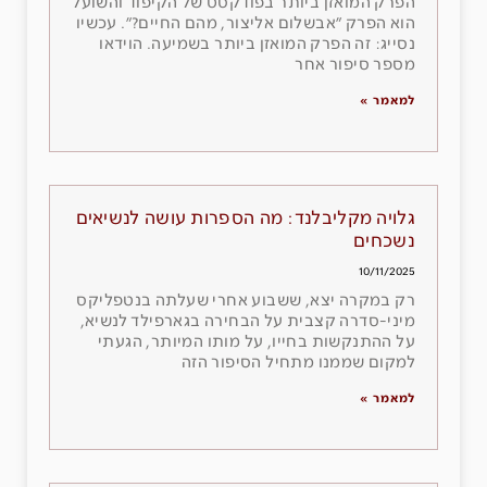
הפרק המואזן ביותר בפודקסט של הקיפוד והשועל
הוא הפרק ״אבשלום אליצור, מהם החיים?״. עכשיו
נסייג: זה הפרק המואזן ביותר בשמיעה. הוידאו
מספר סיפור אחר
למאמר »
גלויה מקליבלנד: מה הספרות עושה לנשיאים
נשכחים
10/11/2025
רק במקרה יצא, ששבוע אחרי שעלתה בנטפליקס
מיני-סדרה קצבית על הבחירה בגארפילד לנשיא,
על ההתנקשות בחייו, על מותו המיותר, הגעתי
למקום שממנו מתחיל הסיפור הזה
למאמר »