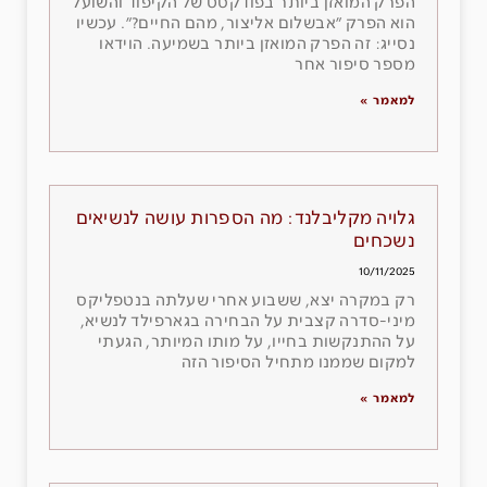
הפרק המואזן ביותר בפודקסט של הקיפוד והשועל
הוא הפרק ״אבשלום אליצור, מהם החיים?״. עכשיו
נסייג: זה הפרק המואזן ביותר בשמיעה. הוידאו
מספר סיפור אחר
למאמר »
גלויה מקליבלנד: מה הספרות עושה לנשיאים
נשכחים
10/11/2025
רק במקרה יצא, ששבוע אחרי שעלתה בנטפליקס
מיני-סדרה קצבית על הבחירה בגארפילד לנשיא,
על ההתנקשות בחייו, על מותו המיותר, הגעתי
למקום שממנו מתחיל הסיפור הזה
למאמר »